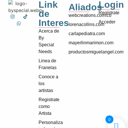
Link
Login
Aliados
de
Regístrate
webcreations.com.co
Interes
Acceder
lorenacollins.com
Acerca de
carlapediatra.com
By
mayerlinmarimon.com
Special
Needs
productosmiguelangel.com
Linea de
Franelas
Conoce a
los
artistas
Registrate
como
Artista
0
Personaliza