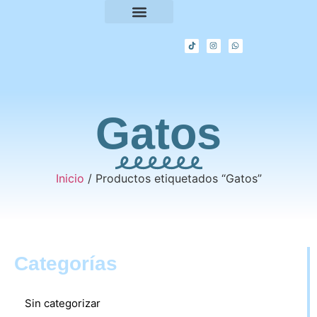
Acerca de
Listado de tiendas
Gatos
Inicio
/ Productos etiquetados “Gatos”
Categorías
Sin categorizar