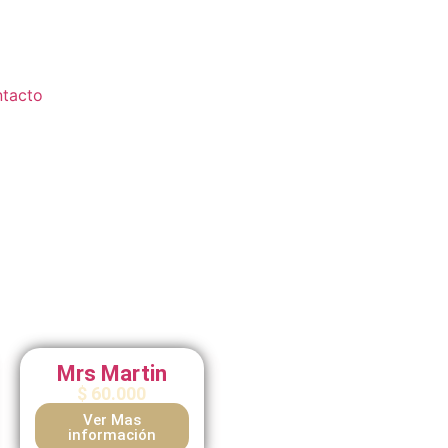
tacto
Mrs Martin
$
60.000
Ver Mas
información